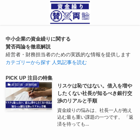
中小企業の
資金繰り
に関する
賛否両論を徹底解説
経営者・財務担当者のための実践的な情報を提供します
カテゴリーから探す
人気記事を読む
PICK UP
注目の特集
リスケは恥ではない。借入を増や
経営計画・財務戦略
したくない社長が知るべき銀行交
渉のリアルと手順
資金繰りの悩みは、社長一人が抱え
込む最も重い課題の一つです。 「返
済を待っても...